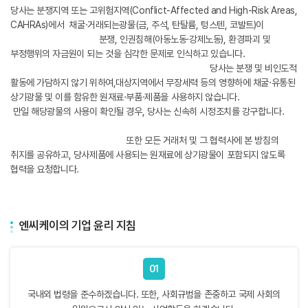
당사는 분쟁지역 또는 고위험지역(Conflict-Affected and High-Risk Areas,
CAHRAs)에서
채굴·거래되는광물(금, 주석, 탄탈륨, 텅스텐, 코발트)이
분쟁, 인권침해(아동노동·강제노동), 환경파괴 및
부정행위의 자금원이 되는 것을 심각한 문제로 인식하고 있습니다.
당사는 분쟁 및 비인도적
활동에 가담하지 않기 위하여,
대상지역에서 무장세력 등의 영향하에 채굴·유통된
상기광물 및 이를 함유한 원재료·부품·제품을 사용하지 않습니다.
만일 해당광물의 사용이 확인될 경우, 당사는 신속히 시정조치를 강구합니다.
또한 모든 거래처 및 그 협력사에 본 방침의
취지를 공유하고,
당사제품에 사용되는 원재료에 상기광물이 포함되지 않도록
협력을 요청합니다.
엔씨케이의 기업 윤리 지침
01
국내외 법령을 준수하겠습니다. 또한, 사회규범을 존중하고 국제 사회의